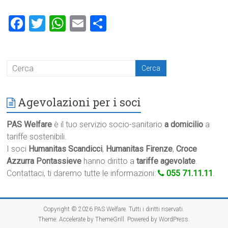
F
T
W
E
C
a
wi
h
m
o
ce
tt
at
ai
n
b
er
s
l
di
o
A
vi
Agevolazioni per i soci
ok
p
di
p
PAS Welfare
è il tuo servizio socio-sanitario
a domicilio
a
tariffe sostenibili.
I soci
Humanitas Scandicci
,
Humanitas Firenze
,
Croce
Azzurra Pontassieve
hanno diritto a
tariffe agevolate
.
Contattaci, ti daremo tutte le informazioni:
055 71.11.11
.
Copyright © 2026
PAS Welfare
. Tutti i diritti riservati.
Theme:
Accelerate
by ThemeGrill. Powered by
WordPress
.