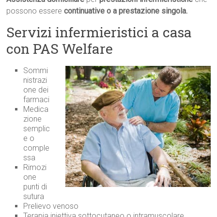
possono essere
continuative o a prestazione singola.
Servizi infermieristici a casa
con PAS Welfare
Sommi
nistrazi
one dei
farmaci
Medica
zione
semplic
e o
comple
ssa
Rimozi
one
punti di
sutura
Prelievo venoso
Terapia iniettiva sottocutaneo o intramuscolare